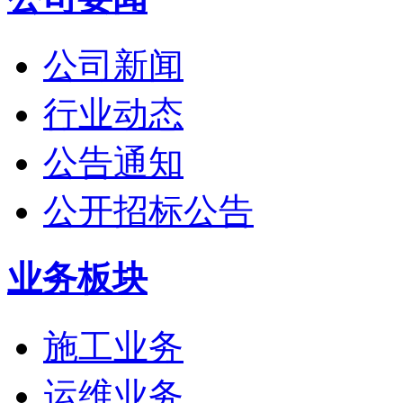
公司新闻
行业动态
公告通知
公开招标公告
业务板块
施工业务
运维业务