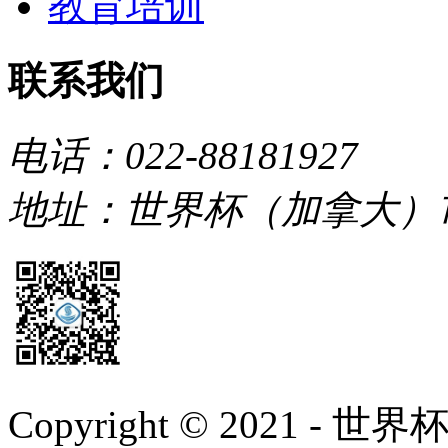
教育培训
联系我们
电话：022-88181927
地址：世界杯（加拿大）
Copyright © 2021