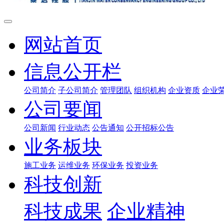
网站首页
信息公开栏
公司简介
子公司简介
管理团队
组织机构
企业资质
企业
公司要闻
公司新闻
行业动态
公告通知
公开招标公告
业务板块
施工业务
运维业务
环保业务
投资业务
科技创新
科技成果
企业精神