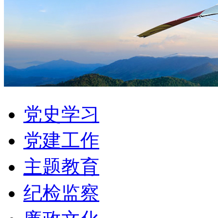
党史学习
党建工作
主题教育
纪检监察