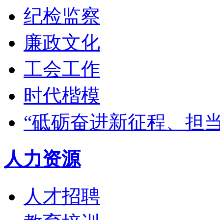
纪检监察
廉政文化
工会工作
时代楷模
“砥砺奋进新征程、担
人力资源
人才招聘