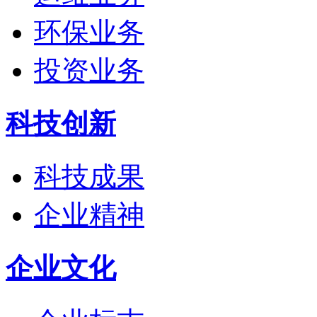
环保业务
投资业务
科技创新
科技成果
企业精神
企业文化