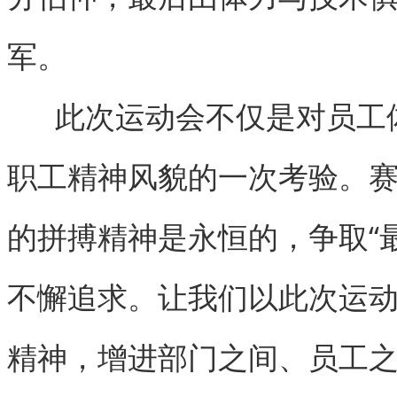
军。
此次运动会不仅是对员工体
职工精神风貌的一次考验。
的拼搏精神是永恒的，争取“
不懈追求。让我们以此次运
精神，增进部门之间、员工