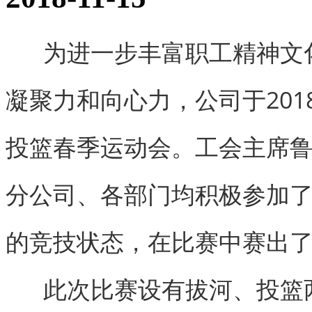
为进一步丰富职工精神文
凝聚力和向心力，公司于201
投篮春季运动会。工会主席
分公司、各部门均积极参加
的竞技状态，在比赛中赛出
此次比赛设有拔河、投篮两