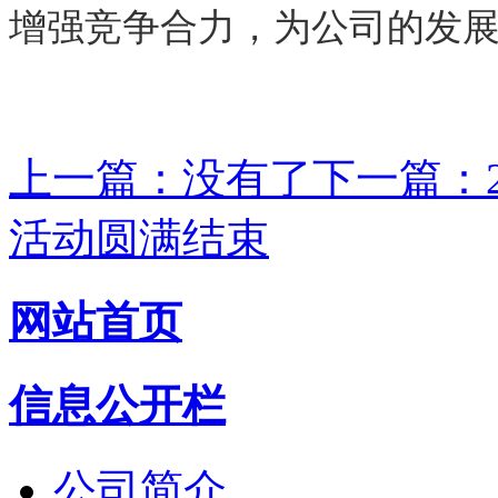
增强竞争合力，为公司的发
上一篇：没有了
下一篇：
活动圆满结束
网站首页
信息公开栏
公司简介